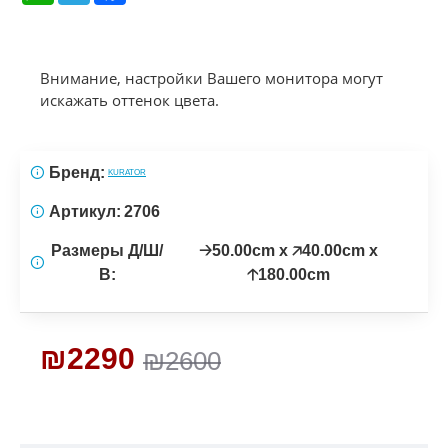
Внимание, настройки Вашего монитора могут
искажать оттенок цвета.
Бренд:
KURATOR
Артикул:
2706
Размеры Д/Ш/
🡢50.00cm x 🡥40.00cm x
В:
🡡180.00cm
₪2290
₪2600