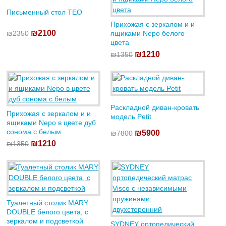
Письменный стол TEO
Прихожая с зеркалом и и
₪2100
₪2350
ящиками Nepo белого
цвета
₪1210
₪1350
Раскладной диван-кровать
Прихожая с зеркалом и и
модель Petit
ящиками Nepo в цвете дуб
сонома с белым
₪5900
₪7800
₪1210
₪1350
Туалетный столик MARY
DOUBLE белого цвета, с
зеркалом и подсветкой
SYDNEY ортопедический