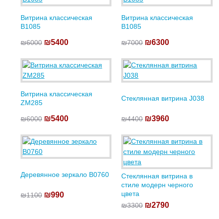
Витрина классическая
Витрина классическая
B1085
B1085
₪5400
₪6300
₪6000
₪7000
Витрина классическая
Стеклянная витрина J038
ZM285
₪5400
₪3960
₪6000
₪4400
Деревянное зеркало B0760
Стеклянная витрина в
стиле модерн черного
цвета
₪990
₪1100
₪2790
₪3300