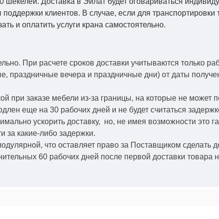
0 шекелей. Доставка в Эйлат будет оговариваться индивид
 поддержки клиентов. В случае, если для транспортировки 
зать и оплатить услуги крана самостоятельно.
ельно.
При расчете сроков доставки учитываются только ра
ые, праздничные вечера и праздничные дни) от даты получ
й при заказе мебели из-за границы, на которые не может 
одлен еще на 30 рабочих дней и не будет считаться задерж
симально ускорить
доставку, но, не имея возможности это г
и за какие-либо задержки.
модулярной, что оставляет право за Поставщиком сделать д
ительных 60 рабочих дней после первой доставки товара н