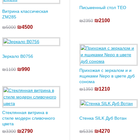
Письменный стол TEO
Витрина классическая
ZM285
₪2100
₪2350
₪4500
₪5000
Зеркало B0756
₪990
₪1100
Прихожая с зеркалом и и
ящиками Nepo в цвете дуб
сонома
₪1210
₪1350
Стеклянная витрина в
стиле модерн сливочного
Стенка SILK Дуб Вотан
цвета
₪2790
₪4270
₪3300
₪5336