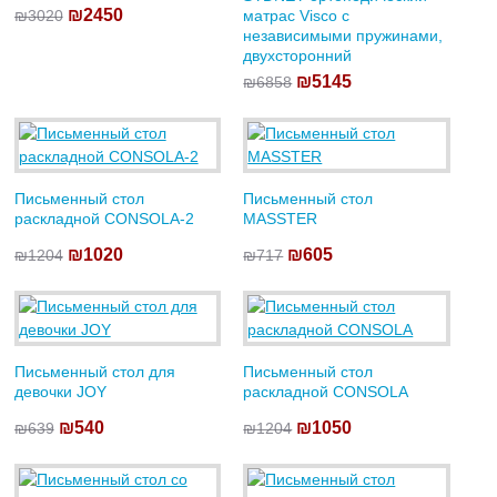
₪2450
₪3020
матрас Visco с
независимыми пружинами,
двухсторонний
₪5145
₪6858
Письменный стол
Письменный стол
раскладной CONSOLA-2
MASSTER
₪1020
₪605
₪1204
₪717
Письменный стол для
Письменный стол
девочки JOY
раскладной CONSOLA
₪540
₪1050
₪639
₪1204