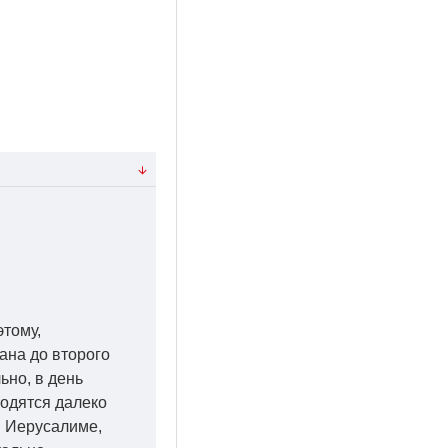
этому,
ана до второго
ьно, в день
ходятся далеко
 в Иерусалиме,