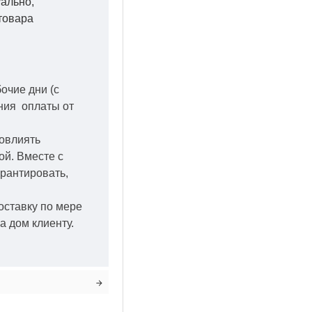
уально,
товара
бочие дни
(с
ения оплаты от
повлиять
кой.
Вместе с
арантировать,
оставку по мере
а дом клиенту.