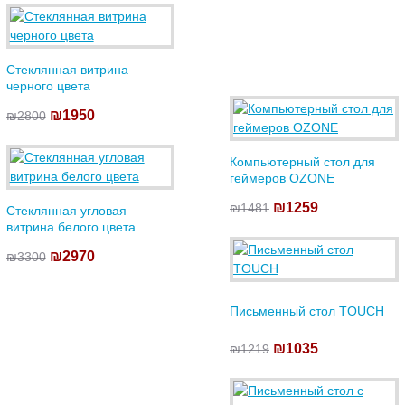
Стеклянная витрина
черного цвета
₪1950
₪2800
Компьютерный стол для
геймеров OZONE
₪1259
₪1481
Стеклянная угловая
витрина белого цвета
₪2970
₪3300
Письменный стол TOUCH
₪1035
₪1219