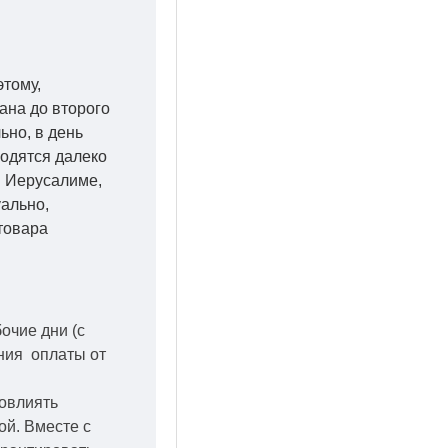
этому,
ана до второго
ьно, в день
ходятся далеко
 в Иерусалиме,
уально,
товара
бочие дни
(с
ения оплаты от
повлиять
кой.
Вместе с