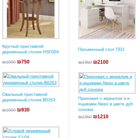
Круглый приставной
Письменный стол TEO
деревянный столик HSF004
₪750
₪2100
₪1000
₪2350
Овальный приставной
Прихожая с зеркалом и и
деревянный столик B0263
ящиками Nepo в цвете дуб
сонома
₪930
₪1000
₪1210
₪1350