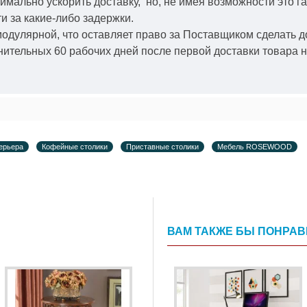
симально ускорить
доставку, но, не имея возможности это г
и за какие-либо задержки.
модулярной, что оставляет право за Поставщиком сделать д
ительных 60 рабочих дней после первой доставки товара н
ерьера
Кофейные столики
Приставные столики
Мебель ROSEWOOD
ВАМ ТАКЖЕ БЫ ПОНРА