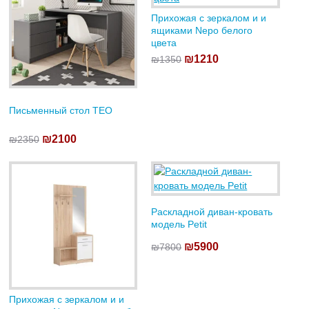
Прихожая с зеркалом и и
ящиками Nepo белого
цвета
₪1210
₪1350
Письменный стол TEO
₪2100
₪2350
Раскладной диван-кровать
модель Petit
₪5900
₪7800
Прихожая с зеркалом и и