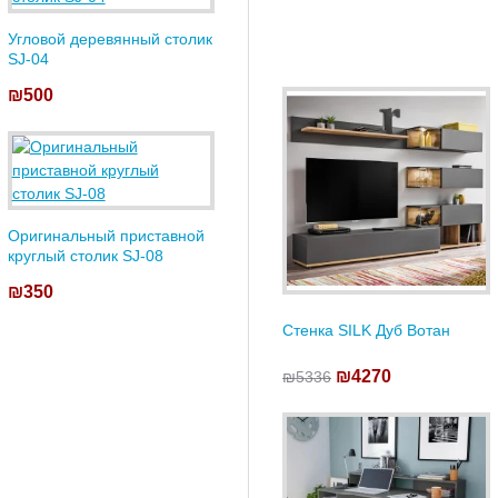
Угловой деревянный столик
SJ-04
₪500
Оригинальный приставной
круглый столик SJ-08
₪350
Стенка SILK Дуб Вотан
₪4270
₪5336