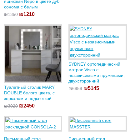
ящиками Nepo в цвете дуб
сонома с белым
₪1210
₪1350
SYDNEY ортопедический
матрас Visco с
независимыми пружинами,
двухсторонний
Туалетный столик MARY
₪5145
₪6858
DOUBLE белого цвета, с
зеркалом и подсветкой
₪2450
₪3020
Письменный стол
Письменный стол