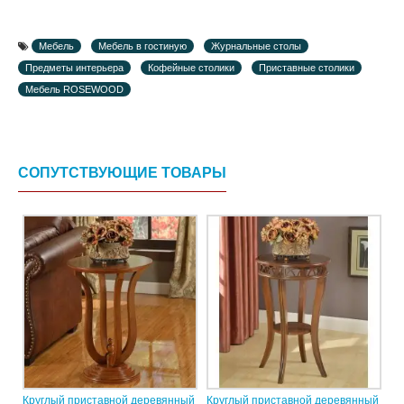
Мебель
Мебель в гостиную
Журнальные столы
Предметы интерьера
Кофейные столики
Приставные столики
Мебель ROSEWOOD
СОПУТСТВУЮЩИЕ ТОВАРЫ
Круглый приставной деревянный
Круглый приставной деревянный