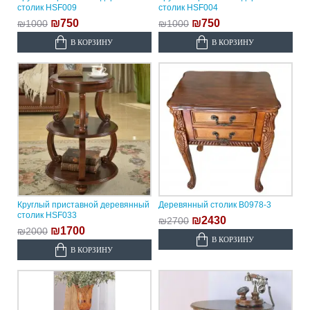
столик HSF009
столик HSF004
₪750
₪750
₪1000
₪1000
В КОРЗИНУ
В КОРЗИНУ
Круглый приставной деревянный
Деревянный столик B0978-3
столик HSF033
₪2430
₪2700
₪1700
₪2000
В КОРЗИНУ
В КОРЗИНУ