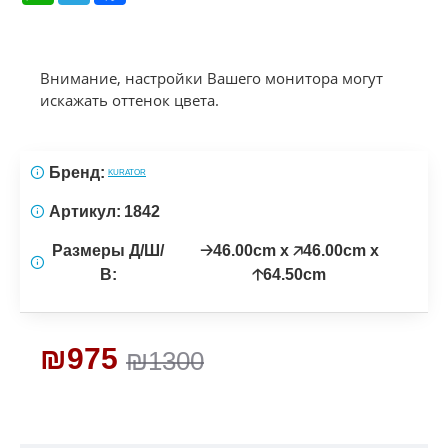
Внимание, настройки Вашего монитора могут
искажать оттенок цвета.
Бренд:
KURATOR
Артикул:
1842
Размеры Д/Ш/
🡢46.00cm x 🡥46.00cm x
В:
🡡64.50cm
₪975
₪1300