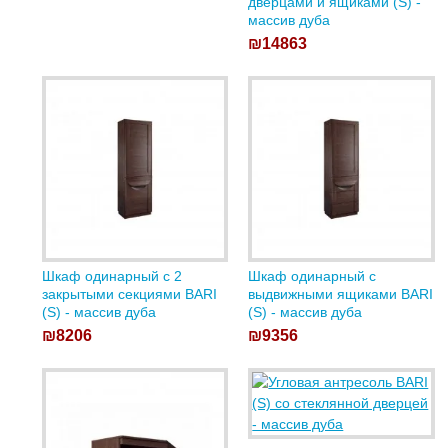
дверцами и ящиками (S) -
массив дуба
₪14863
Шкаф одинарный с 2
Шкаф одинарный с
закрытыми секциями BARI
выдвижными ящиками BARI
(S) - массив дуба
(S) - массив дуба
₪8206
₪9356