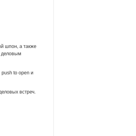
й шпон, а также
с деловым
push to open и
деловых встреч.