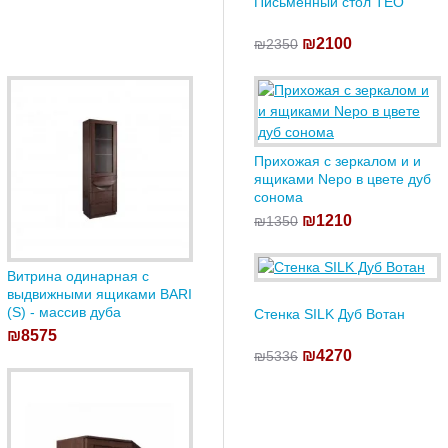
Письменный стол TEO
₪2100
₪2350
Прихожая с зеркалом и и
ящиками Nepo в цвете дуб
сонома
₪1210
₪1350
Витрина одинарная с
выдвижными ящиками BARI
(S) - массив дуба
Стенка SILK Дуб Вотан
₪8575
₪4270
₪5336