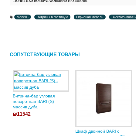
ПОЛИТИКА ВОЗВРАТА/ОБМЕНА И ОТМЕНЫ
Мебель
Витрины в гостиную
Офисная мебель
Эксклюзивная 
СОПУТСТВУЮЩИЕ ТОВАРЫ
Витрина-бар угловая
поворотная BARI (S) -
массив дуба
₪11542
Шкаф двойной BARI с