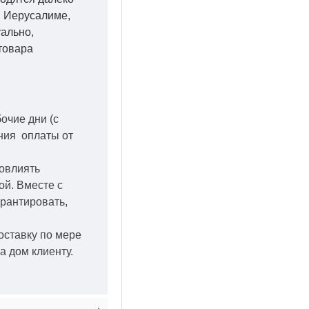
 в Иерусалиме,
уально,
товара
бочие дни
(с
ения оплаты от
повлиять
кой.
Вместе с
арантировать,
оставку по мере
а дом клиенту.