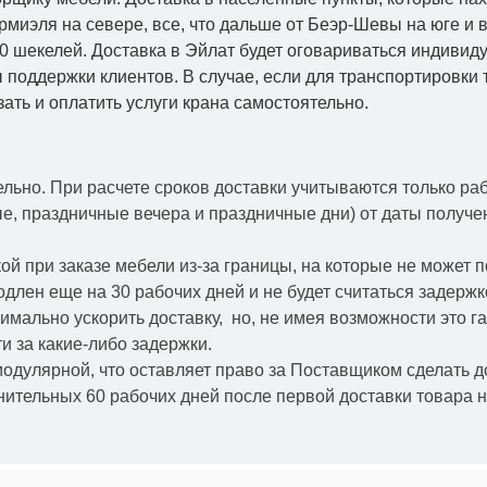
Кармиэля на севере, все, что дальше от Беэр-Шевы на юге и
0 шекелей. Доставка в Эйлат будет оговариваться индивид
 поддержки клиентов. В случае, если для транспортировки 
зать и оплатить услуги крана самостоятельно.
ельно.
При расчете сроков доставки учитываются только ра
ые, праздничные вечера и праздничные дни) от даты получ
й при заказе мебели из-за границы, на которые не может 
одлен еще на 30 рабочих дней и не будет считаться задерж
симально ускорить
доставку, но, не имея возможности это г
и за какие-либо задержки.
модулярной, что оставляет право за Поставщиком сделать д
ительных 60 рабочих дней после первой доставки товара н