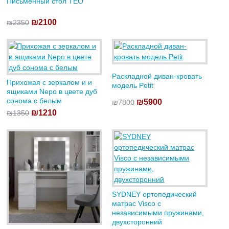
Письменный стол TEO
₪2100
₪2350
Раскладной диван-кровать
Прихожая с зеркалом и и
модель Petit
ящиками Nepo в цвете дуб
сонома с белым
₪5900
₪7800
₪1210
₪1350
SYDNEY ортопедический
матрас Visco с
независимыми пружинами,
двухсторонний