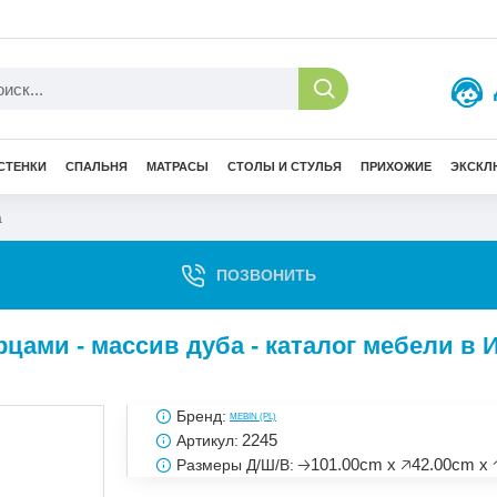
СТЕНКИ
СПАЛЬНЯ
МАТРАСЫ
СТОЛЫ И СТУЛЬЯ
ПРИХОЖИЕ
ЭКСКЛ
а
ПОЗВОНИТЬ
цами - массив дуба - каталог мебели в 
Бренд:
MEBIN (PL)
2245
Артикул:
🡢101.00cm x 🡥42.00cm x 
Размеры Д/Ш/В: