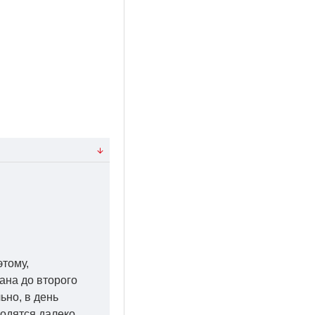
этому,
ана до второго
ьно, в день
ходятся далеко