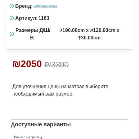
Бренд:
CAMP DAVID ISRAEL
Артикул:
1163
Размеры Д/Ш/
🡢190.00cm x 🡥120.00cm x
В:
🡡30.00cm
₪2050
₪3390
Для уточнения цены на матрас
выберите
необходимый вам размер.
Доступные варианты
Размер матраса