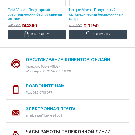
Gold Visco - Полуторный
Unique Visco - Полуторный
ортопедический беспружинный
ортопедический беспружинный
матрас
матрас
₪4860
₪3150
₪5400
₪4400
В КОРЗИНУ
В КОРЗИНУ
ОБСЛУЖИВАНИЕ КЛИЕНТОВ ОНЛАЙН
Телефон: 052-9708077
WhatsApp: +972-54-703-98-20
ПОЗВОНИТЕ НАМ
Тел: 052-9708077
ЭЛЕКТРОННАЯ ПОЧТА
email: sale@buy-sell.co.il
ЧАСЫ РАБОТЫ ТЕЛЕФОННОЙ ЛИНИИ