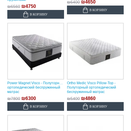
₪4650
₪6400
₪4750
₪6560
В КОРЗИНУ
В КОРЗИНУ
Power Magnet Visco - Полуторный
Ortho Medic Visco Pillow-Top -
ортопедический беспружинный
Полуторный ортопедический
матрас
беспружинный матрас
₪6300
₪4860
₪7800
₪5400
В КОРЗИНУ
В КОРЗИНУ