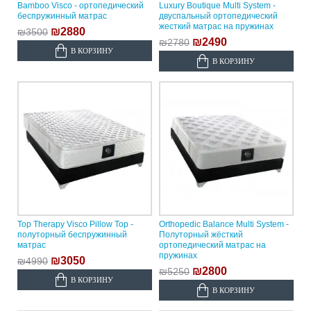
Bamboo Visco - ортопедический
Luxury Boutique Multi System -
беспружинный матрас
двуспальный ортопедический
жесткий матрас на пружинах
₪2880
₪3500
₪2490
₪2780
В КОРЗИНУ
В КОРЗИНУ
Top Therapy Visco Pillow Top -
Orthopedic Balance Multi System -
полуторный беспружинный
Полуторный жёсткий
матрас
ортопедический матрас на
пружинах
₪3050
₪4990
₪2800
₪5250
В КОРЗИНУ
В КОРЗИНУ