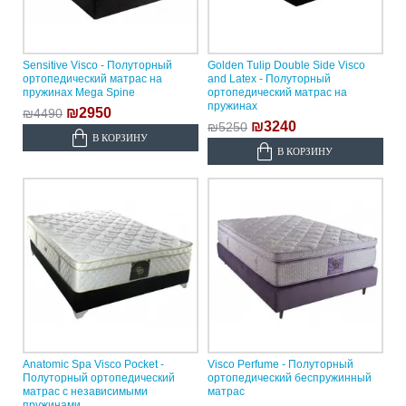
Sensitive Visco - Полуторный
Golden Tulip Double Side Visco
ортопедический матрас на
and Latex - Полуторный
пружинах Mega Spine
ортопедический матрас на
пружинах
₪2950
₪4490
₪3240
₪5250
В КОРЗИНУ
В КОРЗИНУ
Anatomic Spa Visco Pocket -
Visco Perfume - Полуторный
Полуторный ортопедический
ортопедический беспружинный
матрас с независимыми
матрас
пружинами