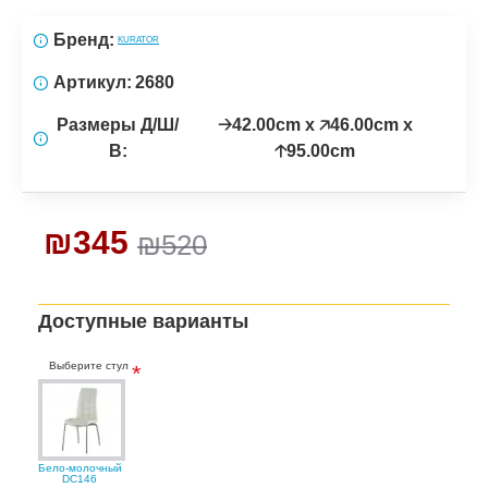
Бренд:
KURATOR
Артикул:
2680
Размеры Д/Ш/
🡢42.00cm x 🡥46.00cm x
В:
🡡95.00cm
₪345
₪520
Доступные варианты
Выберите стул
Бело-молочный
DC146