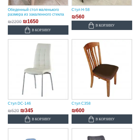
Обеденный стол маленького
Стул H-58
размера из закаленного стекла
₪560
₪1650
₪2200
В КОРЗИНУ
В КОРЗИНУ
Стул DC-146
Стул C358
₪345
₪600
₪520
В КОРЗИНУ
В КОРЗИНУ