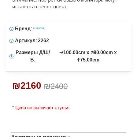
искажать оттенок цвета.
Бренд:
KURATOR
Артикул:
2262
Размеры Д/Ш/
🡢100.00cm x 🡥80.00cm x
В:
🡡75.00cm
₪2160
₪2400
* Цена не включает стулья