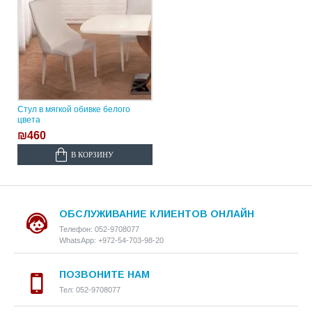
Стул в мягкой обивке белого
цвета
₪460
В КОРЗИНУ
ОБСЛУЖИВАНИЕ КЛИЕНТОВ ОНЛАЙН
Телефон: 052-9708077
WhatsApp: +972-54-703-98-20
ПОЗВОНИТЕ НАМ
Тел: 052-9708077