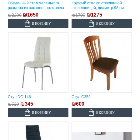
Обеденный стол маленького
Круглый стол со стеклянной
размера из закаленного стекла
столешницей, диаметр 98 см
₪1650
₪1275
₪2200
₪1700
В КОРЗИНУ
В КОРЗИНУ
Стул DC-146
Стул C358
₪345
₪600
₪520
В КОРЗИНУ
В КОРЗИНУ