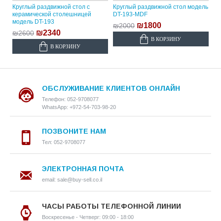
Круглый раздвижной стол с
Круглый раздвижной стол модель
керамической столешницей
DT-193-MDF
модель DT-193
₪1800
₪2000
₪2340
₪2600
В КОРЗИНУ
В КОРЗИНУ
ОБСЛУЖИВАНИЕ КЛИЕНТОВ ОНЛАЙН
Телефон: 052-9708077
WhatsApp: +972-54-703-98-20
ПОЗВОНИТЕ НАМ
Тел: 052-9708077
ЭЛЕКТРОННАЯ ПОЧТА
email: sale@buy-sell.co.il
ЧАСЫ РАБОТЫ ТЕЛЕФОННОЙ ЛИНИИ
Воскресенье - Четверг: 09:00 - 18:00