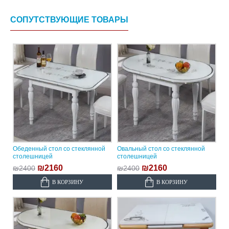
СОПУТСТВУЮЩИЕ ТОВАРЫ
Обеденный стол со стеклянной
Овальный стол со стеклянной
столешницей
столешницей
₪2160
₪2160
₪2400
₪2400
В КОРЗИНУ
В КОРЗИНУ