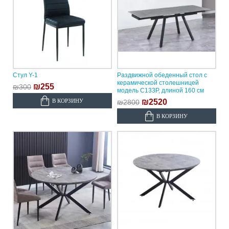
Стул Y-1
Раздвижной обеденный стол с
керамической столешницей
₪255
₪300
модель C133P, длиной 160 см
В КОРЗИНУ
₪2520
₪2800
В КОРЗИНУ