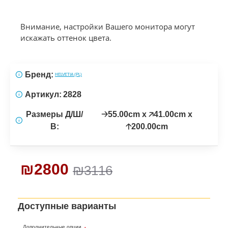
Внимание, настройки Вашего монитора могут
искажать оттенок цвета.
Бренд:
HELVETIA (PL)
Артикул:
2828
Размеры Д/Ш/
🡢55.00cm x 🡥41.00cm x
В:
🡡200.00cm
₪2800
₪3116
Доступные варианты
Дополнительные опции