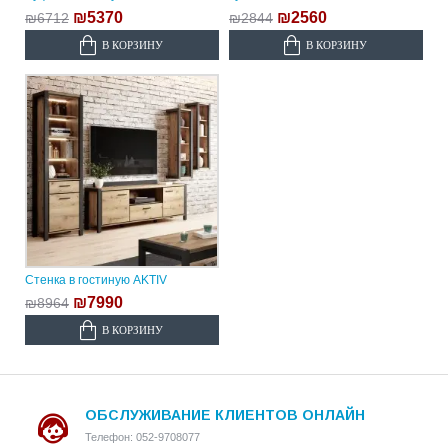
₪5370
₪2560
₪6712
₪2844
В КОРЗИНУ
В КОРЗИНУ
Стенка в гостиную AKTIV
₪7990
₪8964
В КОРЗИНУ
ОБСЛУЖИВАНИЕ КЛИЕНТОВ ОНЛАЙН
Телефон: 052-9708077