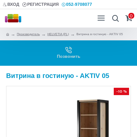
ВХОД
РЕГИСТРАЦИЯ
052-9708077
0
Производитель
HELVETIA (PL)
Витрина в гостиную - AKTIV 05
Позвонить
Витрина в гостиную - AKTIV 05
-10 %