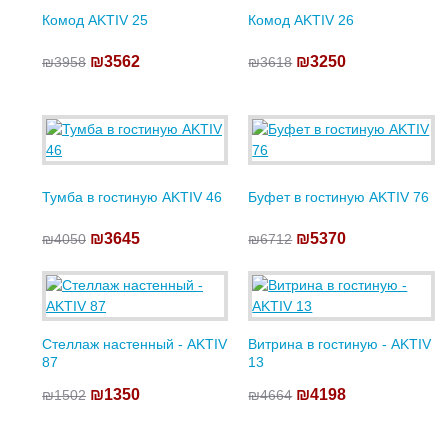
Комод AKTIV 25
Комод AKTIV 26
₪3562
₪3250
₪3958
₪3618
Тумба в гостиную AKTIV 46
Буфет в гостиную AKTIV 76
₪3645
₪5370
₪4050
₪6712
Стеллаж настенный - AKTIV
Витрина в гостиную - AKTIV
87
13
₪1350
₪4198
₪1502
₪4664