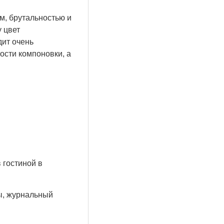
м, брутальностью и
 цвет
дит очень
ости компоновки, а
 гостиной в
ы, журнальный