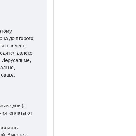
этому,
ана до второго
ьно, в день
ходятся далеко
 в Иерусалиме,
уально,
товара
бочие дни
(с
ения оплаты от
повлиять
кой.
Вместе с