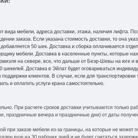
КИ:
от вида мебели, адреса доставки, этажа, наличия лифта. По
ении заказа. Если указана стоимость доставки, то она указ
добавляется 50 шек. Доставка и сборка оплачивается отдел
рщику мебели. Доставка в населенные пункты, которые на
Кармиэля на севере, все, что дальше от Беэр-Шевы на юге и
0 шекелей. Доставка в Эйлат будет оговариваться индивид
 поддержки клиентов. В случае, если для транспортировки 
зать и оплатить услуги крана самостоятельно.
ельно.
При расчете сроков доставки учитываются только ра
ые, праздничные вечера и праздничные дни) от даты получ
й при заказе мебели из-за границы, на которые не может 
одлен еще на 30 рабочих дней и не будет считаться задерж