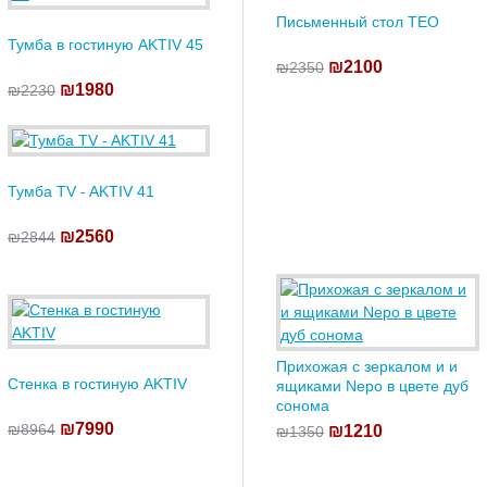
Письменный стол TEO
Тумба в гостиную AKTIV 45
₪2100
₪2350
₪1980
₪2230
Тумба TV - AKTIV 41
₪2560
₪2844
Прихожая с зеркалом и и
Стенка в гостиную AKTIV
ящиками Nepo в цвете дуб
сонома
₪7990
₪8964
₪1210
₪1350