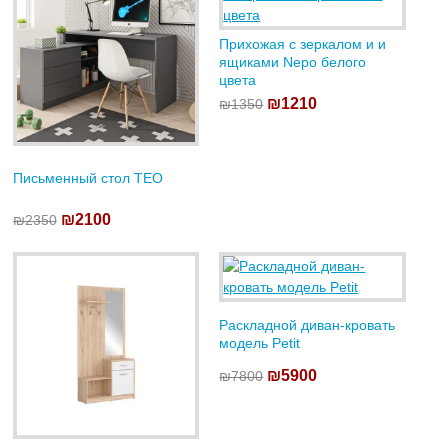
Прихожая с зеркалом и и
ящиками Nepo белого
цвета
₪1210
₪1350
Письменный стол TEO
₪2100
₪2350
Раскладной диван-кровать
модель Petit
₪5900
₪7800