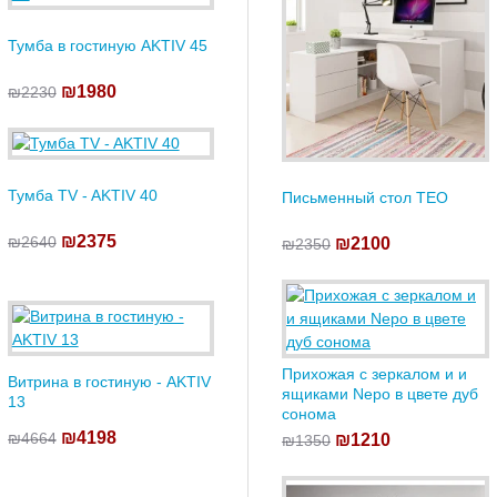
Тумба в гостиную AKTIV 45
₪1980
₪2230
Тумба TV - AKTIV 40
Письменный стол TEO
₪2375
₪2640
₪2100
₪2350
Прихожая с зеркалом и и
Витрина в гостиную - AKTIV
ящиками Nepo в цвете дуб
13
сонома
₪4198
₪4664
₪1210
₪1350