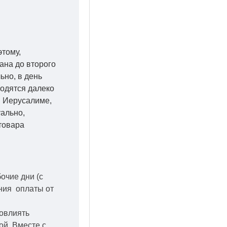
этому,
ана до второго
ьно, в день
ходятся далеко
 в Иерусалиме,
уально,
товара
бочие дни
(с
ения оплаты от
повлиять
кой.
Вместе с