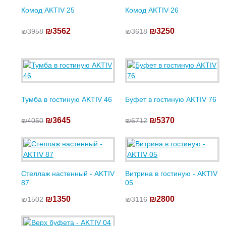
Комод AKTIV 25
Комод AKTIV 26
₪3562
₪3250
₪3958
₪3618
Тумба в гостиную AKTIV 46
Буфет в гостиную AKTIV 76
₪3645
₪5370
₪4050
₪6712
Стеллаж настенный - AKTIV
Витрина в гостиную - AKTIV
87
05
₪1350
₪2800
₪1502
₪3116