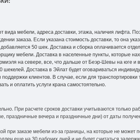
КИ:
от вида мебели, адреса доставки, этажа, наличия лифта. По
ении заказа. Если указана стоимость доставки, то она указ
добавляется 50 шек. Доставка и сборка оплачивается отдел
рщику мебели. Доставка в населенные пункты, которые на
Кармиэля на севере, все, что дальше от Беэр-Шевы на юге и
0 шекелей. Доставка в Эйлат будет оговариваться индивид
 поддержки клиентов. В случае, если для транспортировки 
зать и оплатить услуги крана самостоятельно.
ельно.
При расчете сроков доставки учитываются только ра
ые, праздничные вечера и праздничные дни) от даты получ
й при заказе мебели из-за границы, на которые не может 
одлен еще на 30 рабочих дней и не будет считаться задерж