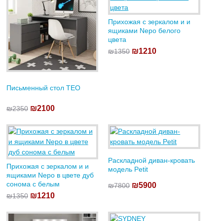
Прихожая с зеркалом и и
ящиками Nepo белого
цвета
₪1210
₪1350
Письменный стол TEO
₪2100
₪2350
Раскладной диван-кровать
Прихожая с зеркалом и и
модель Petit
ящиками Nepo в цвете дуб
сонома с белым
₪5900
₪7800
₪1210
₪1350