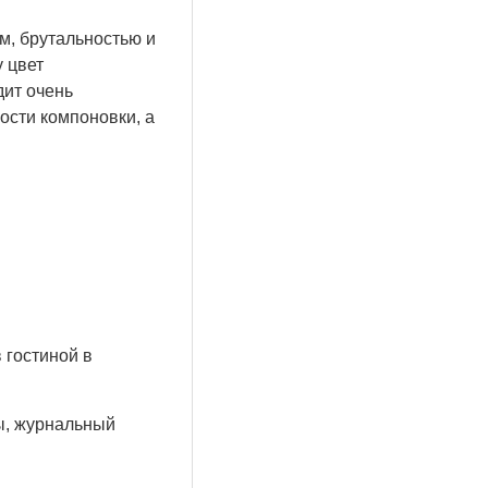
м, брутальностью и
 цвет
дит очень
ости компоновки, а
 гостиной в
ы, журнальный