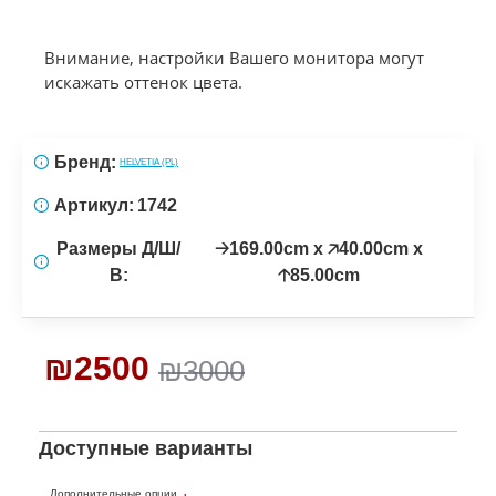
Внимание, настройки Вашего монитора могут
искажать оттенок цвета.
Бренд:
HELVETIA (PL)
Артикул:
1742
Размеры Д/Ш/
🡢169.00cm x 🡥40.00cm x
В:
🡡85.00cm
₪2500
₪3000
Доступные варианты
Дополнительные опции