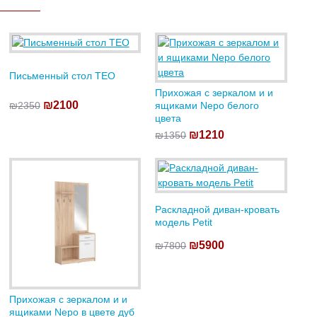
Письменный стол TEO
Прихожая с зеркалом и и
₪2100
₪2350
ящиками Nepo белого
цвета
₪1210
₪1350
Раскладной диван-кровать
модель Petit
₪5900
₪7800
Прихожая с зеркалом и и
ящиками Nepo в цвете дуб