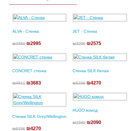
ALVA - Стенка
JET - Стенка
₪2995
₪2575
₪3350
₪3200
CONCRET стенка
Стенка SILK белая
₪3683
₪4270
₪4911
₪5336
HUGO комод
Стенка SILK Grey/Wellington
₪2090
₪2340
₪4270
₪5336