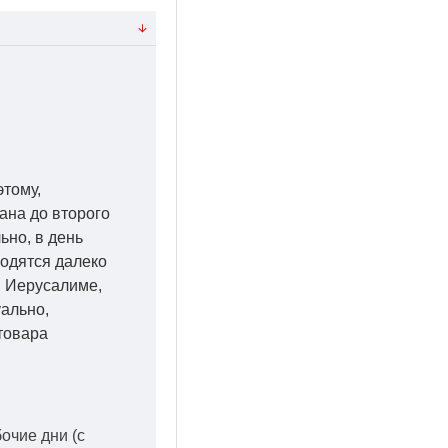
этому,
ана до второго
ьно, в день
ходятся далеко
 в Иерусалиме,
уально,
товара
бочие дни
(с