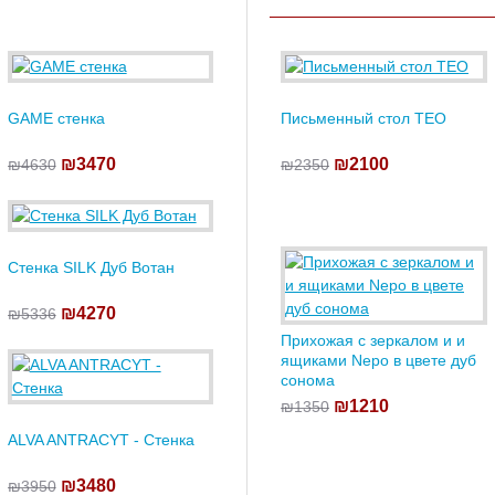
GAME стенка
Письменный стол TEO
₪3470
₪2100
₪4630
₪2350
Стенка SILK Дуб Вотан
₪4270
₪5336
Прихожая с зеркалом и и
ящиками Nepo в цвете дуб
сонома
₪1210
₪1350
ALVA ANTRACYT - Стенка
₪3480
₪3950