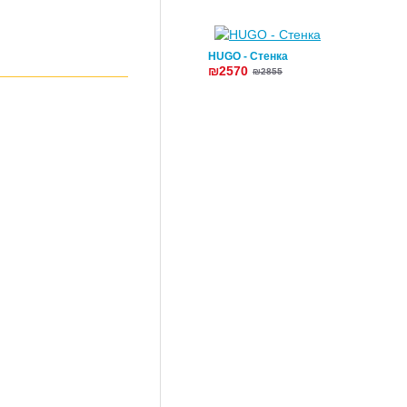
HUGO - Стенка
₪2570
₪2855