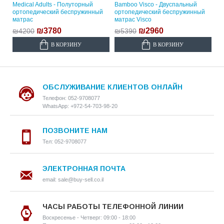
Medical Adults - Полуторный
Bamboo Visco - Двуспальный
ортопедический беспружинный
ортопедический беспружинный
матрас
матрас Visco
₪3780
₪2960
₪4200
₪5390
В КОРЗИНУ
В КОРЗИНУ
ОБСЛУЖИВАНИЕ КЛИЕНТОВ ОНЛАЙН
Телефон: 052-9708077
WhatsApp: +972-54-703-98-20
ПОЗВОНИТЕ НАМ
Тел: 052-9708077
ЭЛЕКТРОННАЯ ПОЧТА
email: sale@buy-sell.co.il
ЧАСЫ РАБОТЫ ТЕЛЕФОННОЙ ЛИНИИ
Воскресенье - Четверг: 09:00 - 18:00