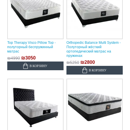
Top Therapy Visco Pillow Top -
Orthopedic Balance Multi System -
полуторный беспружинный
Полуторный жёсткий
матрас
ортопедический матрас на
пружинах
₪3050
₪4990
₪2800
₪5250
В КОРЗИНУ
В КОРЗИНУ