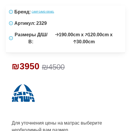
Бренд:
CAMP DAVID ISRAEL
Артикул:
2329
Размеры Д/Ш/
🡢190.00cm x 🡥120.00cm x
В:
🡡30.00cm
₪3950
₪4500
Для уточнения цены на матрас
выберите
необходимый вам размер.