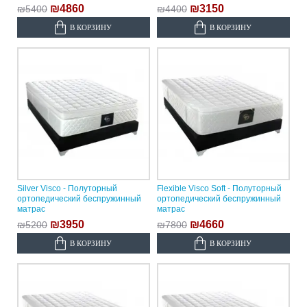
₪4860
₪3150
₪5400
₪4400
В КОРЗИНУ
В КОРЗИНУ
Silver Visco - Полуторный
Flexible Visco Soft - Полуторный
ортопедический беспружинный
ортопедический беспружинный
матрас
матрас
₪3950
₪4660
₪5200
₪7800
В КОРЗИНУ
В КОРЗИНУ