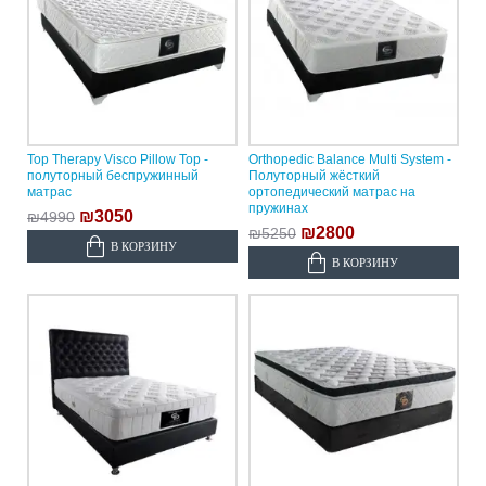
Top Therapy Visco Pillow Top -
Orthopedic Balance Multi System -
полуторный беспружинный
Полуторный жёсткий
матрас
ортопедический матрас на
пружинах
₪3050
₪4990
₪2800
₪5250
В КОРЗИНУ
В КОРЗИНУ