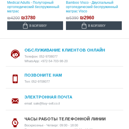
Medical Adults - Полуторный
Bamboo Visco - Двуспальный
ортопедический беспружинный
ортопедический беспружинный
матрас
матрас Visco
₪3780
₪2960
₪4200
₪5390
В КОРЗИНУ
В КОРЗИНУ
ОБСЛУЖИВАНИЕ КЛИЕНТОВ ОНЛАЙН
Телефон: 052-9708077
WhatsApp: +972-54-703-98-20
ПОЗВОНИТЕ НАМ
Тел: 052-9708077
ЭЛЕКТРОННАЯ ПОЧТА
email: sale@buy-sell.co.il
ЧАСЫ РАБОТЫ ТЕЛЕФОННОЙ ЛИНИИ
Воскресенье - Четверг: 09:00 - 18:00