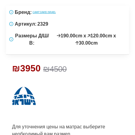
Бренд:
CAMP DAVID ISRAEL
Артикул:
2329
Размеры Д/Ш/
🡢190.00cm x 🡥120.00cm x
В:
🡡30.00cm
₪3950
₪4500
Для уточнения цены на матрас
выберите
необходимый вам размер.