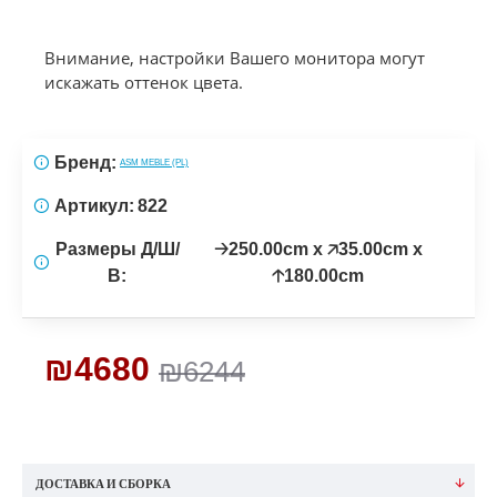
Внимание, настройки Вашего монитора могут
искажать оттенок цвета.
Бренд:
ASM MEBLE (PL)
Артикул:
822
Размеры Д/Ш/
🡢250.00cm x 🡥35.00cm x
В:
🡡180.00cm
₪4680
₪6244
ДОСТАВКА И СБОРКА