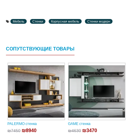
Мебель
Стенки
Корпусная мебель
Стенки модерн
СОПУТСТВУЮЩИЕ ТОВАРЫ
PALERMO стенка
GAME стенка
₪8940
₪3470
₪7450
₪4630